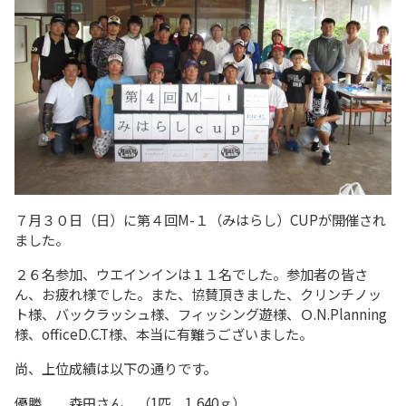
７月３０日（日）に第４回M-１（みはらし）CUPが開催され
ました。
２６名参加、ウエインインは１１名でした。参加者の皆さ
ん、お疲れ様でした。また、協賛頂きました、クリンチノッ
ト様、バックラッシュ様、フィッシング遊様、Ｏ.N.Planning
様、officeD.C.T様、本当に有難うございました。
尚、上位成績は以下の通りです。
優勝 森田さん （1匹、1,640ｇ）