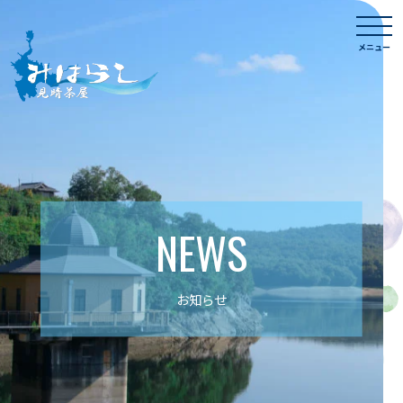
Skip
togg
to
navi
メニュー
content
NEWS
お知らせ