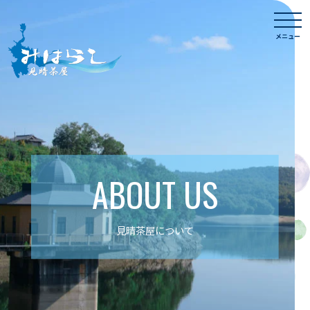
Skip
togg
to
navi
メニュー
content
ABOUT US
見晴茶屋について