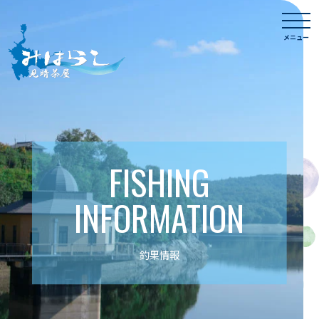
Skip
togg
to
navi
メニュー
content
FISHING
INFORMATION
釣果情報