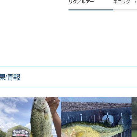
リグ／ルアー
ネコリグ 
果情報