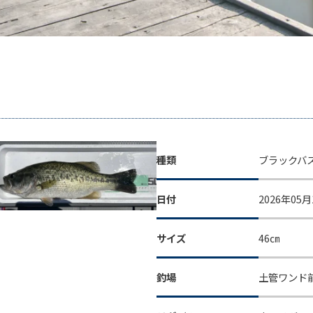
種類
ブラックバ
日付
2026年05月
サイズ
46㎝
釣場
土管ワンド