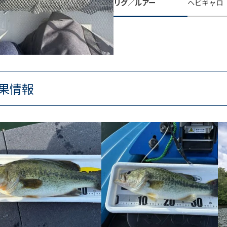
リグ／ルアー
ヘビキャロ
果情報