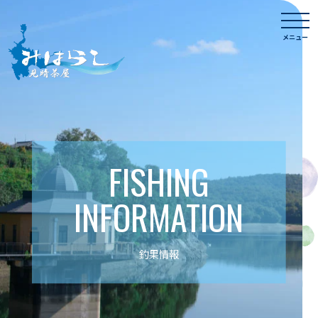
Skip
togg
to
navi
メニュー
content
FISHING
INFORMATION
釣果情報