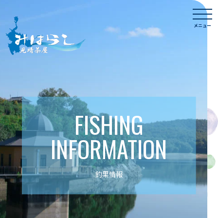
Skip
togg
to
navi
メニュー
content
FISHING
INFORMATION
釣果情報