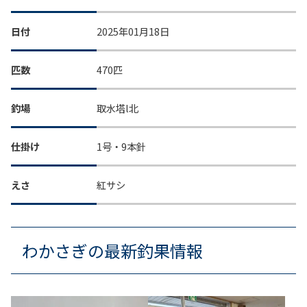
日付
2025年01月18日
匹数
470匹
釣場
取水塔l北
仕掛け
1号・9本針
えさ
紅サシ
わかさぎの最新釣果情報