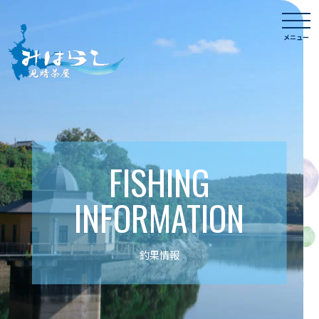
Skip
togg
to
navi
メニュー
content
FISHING
INFORMATION
釣果情報