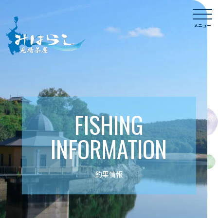
Skip
togg
to
navi
メニュー
content
FISHING
INFORMATION
釣果情報