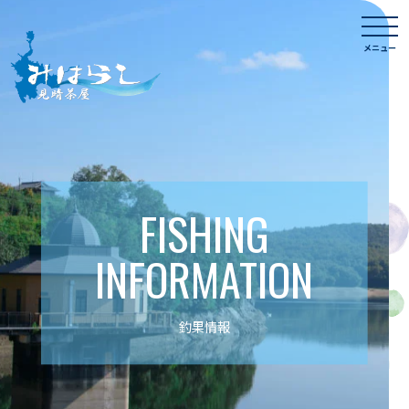
Skip
togg
to
navi
メニュー
content
FISHING
INFORMATION
釣果情報