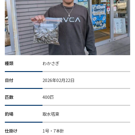
種類
わかさぎ
日付
2026年02月22日
匹数
400匹
釣場
取水塔東
仕掛け
1号・7本針