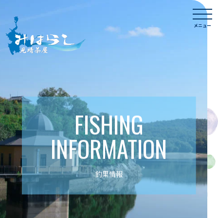
Skip
togg
to
navi
メニュー
content
FISHING
INFORMATION
釣果情報