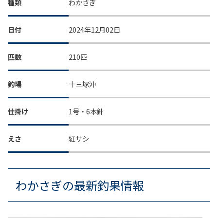
種類
わかさぎ
日付
2024年12月02日
匹数
210匹
釣場
十三塚沖
仕掛け
1号・6本針
えさ
紅サシ
わかさぎの最新釣果情報