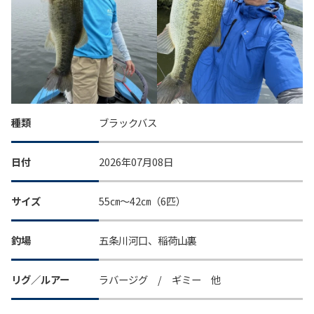
種類
ブラックバス
日付
2026年07月08日
サイズ
55㎝～42㎝（6匹）
釣場
五条川河口、稲荷山裏
リグ／ルアー
ラバージグ / ギミー 他