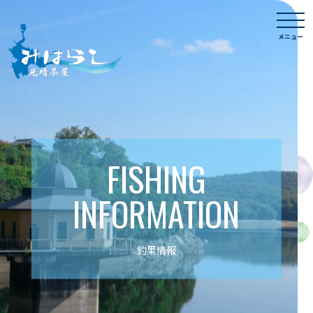
Skip
togg
to
navi
メニュー
content
FISHING
INFORMATION
釣果情報