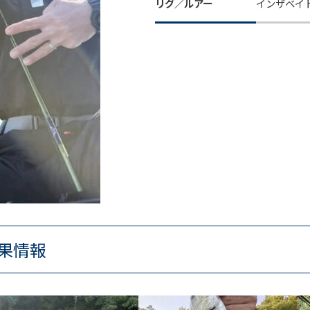
リグ／ルアー
インザベイ
果情報