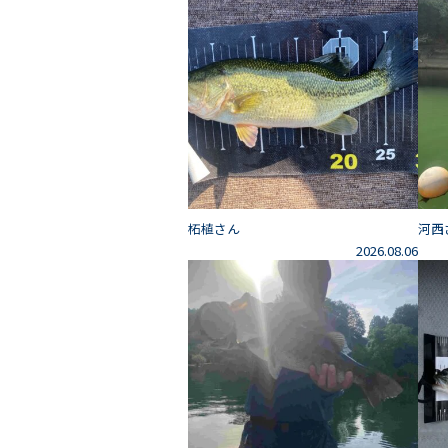
柘植さん
河西
2026.08.06