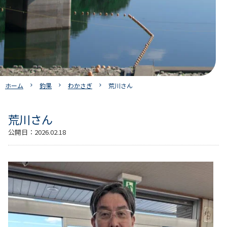
ホーム
釣果
わかさぎ
荒川さん
荒川さん
公開日：
2026.02.18