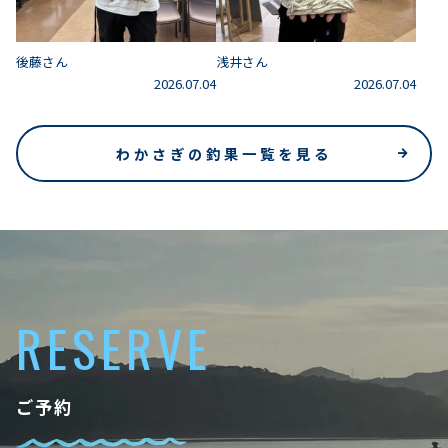
後藤さん
浅井さん
2026.07.04
2026.07.04
わかさぎの釣果一覧を見る
RESERVE
ご予約