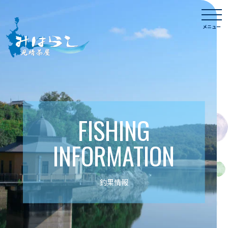
Skip
togg
to
navi
メニュー
content
FISHING
INFORMATION
釣果情報