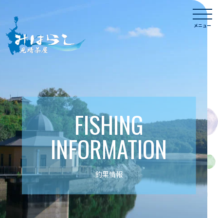
Skip
togg
to
navi
メニュー
content
FISHING
INFORMATION
釣果情報