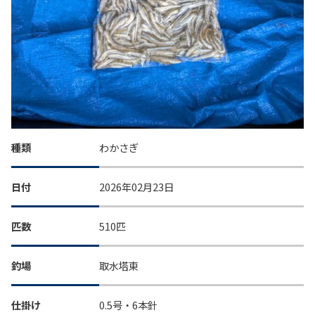
種類
わかさぎ
日付
2026年02月23日
匹数
510匹
釣場
取水塔東
仕掛け
0.5号・6本針