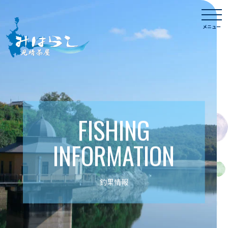
Skip
togg
to
navi
メニュー
content
FISHING
INFORMATION
釣果情報