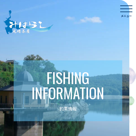
Skip
togg
to
navi
メニュー
content
FISHING
INFORMATION
釣果情報