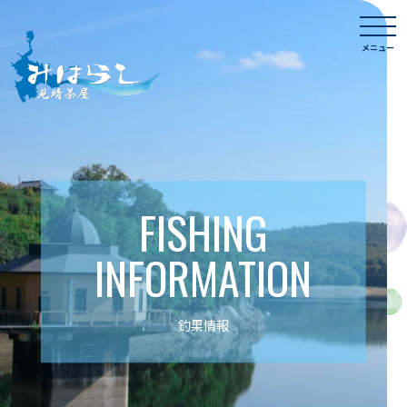
Skip
togg
to
navi
メニュー
content
FISHING
INFORMATION
釣果情報