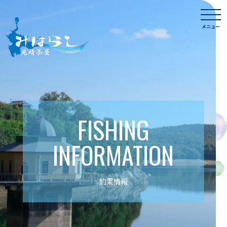
Skip
togg
to
navi
メニュー
content
FISHING
INFORMATION
釣果情報