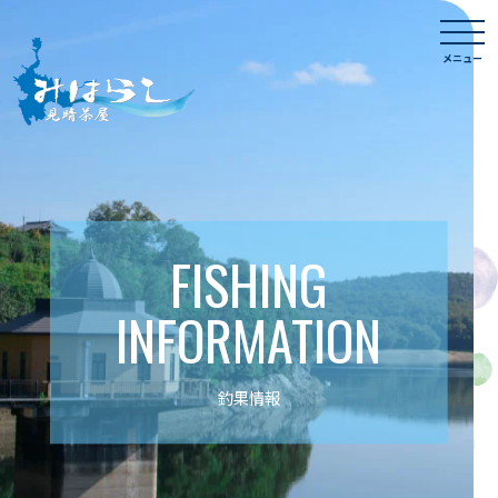
Skip
togg
to
navi
メニュー
content
FISHING
INFORMATION
釣果情報