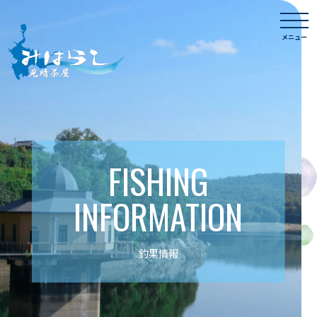
Skip
togg
to
navi
メニュー
content
FISHING
INFORMATION
釣果情報