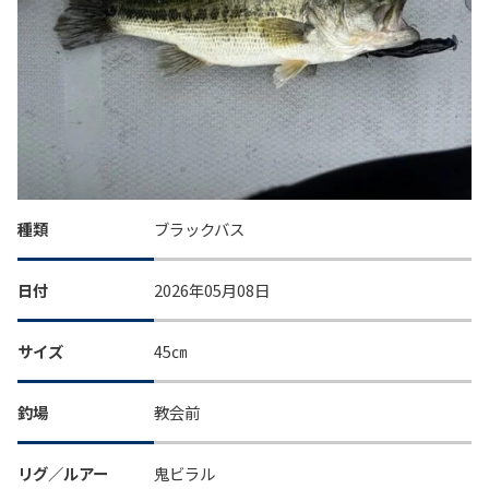
種類
ブラックバス
日付
2026年05月08日
サイズ
45㎝
釣場
教会前
リグ／ルアー
鬼ビラル