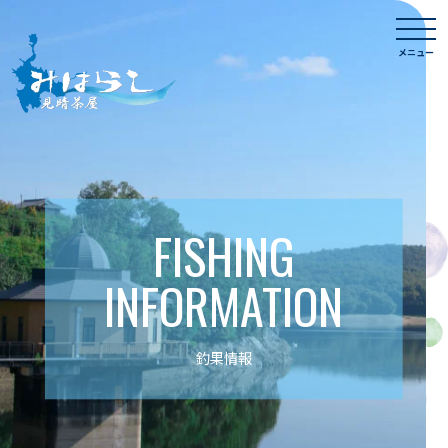
Skip
togg
to
navi
メニュー
content
FISHING
INFORMATION
釣果情報