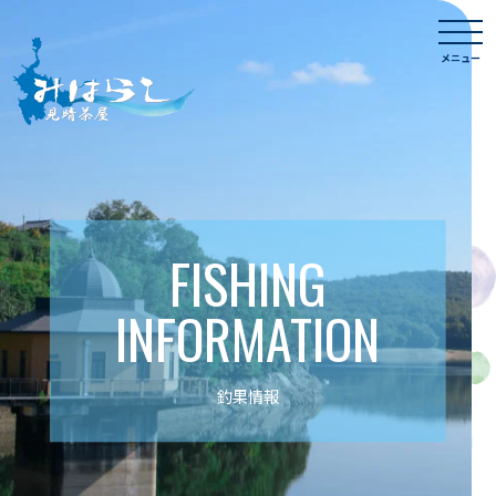
Skip
togg
to
navi
メニュー
content
FISHING
INFORMATION
釣果情報