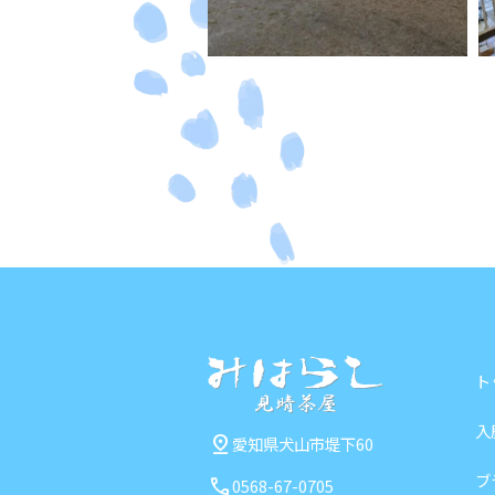
ト
入
pin_drop
愛知県犬山市堤下60
ブ
call
0568-67-0705