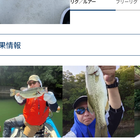
リグ／ルアー
フリーリグ 
果情報