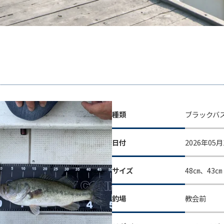
種類
ブラックバ
日付
2026年05月
サイズ
48㎝、43㎝
釣場
教会前