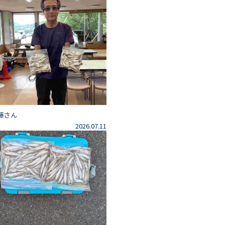
藤さん
2026.07.11