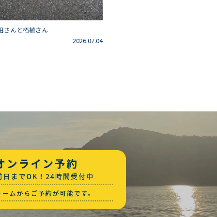
田さんと柘植さん
2026.07.04