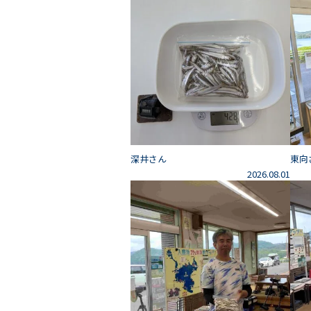
深井さん
東向
2026.08.01