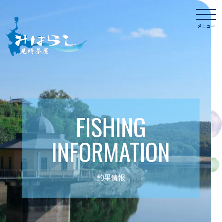
Skip
togg
to
navi
メニュー
content
FISHING
INFORMATION
釣果情報