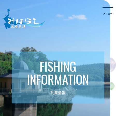
Skip
togg
to
navi
メニュー
content
FISHING
INFORMATION
釣果情報