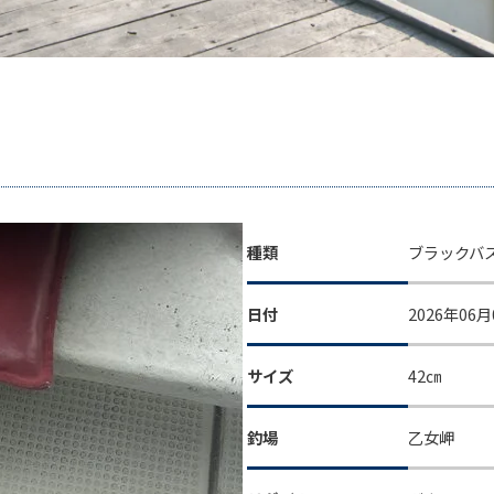
種類
ブラックバ
日付
2026年06月
サイズ
42㎝
釣場
乙女岬