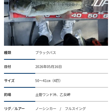
種類
ブラックバス
日付
2026年05月16日
サイズ
50～41㎝（4匹）
釣場
土管ワンド沖、乙女岬
リグ／ルアー
ノーシンカー / フルスイング