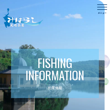
Skip
togg
to
navi
メニュー
content
FISHING
INFORMATION
釣果情報