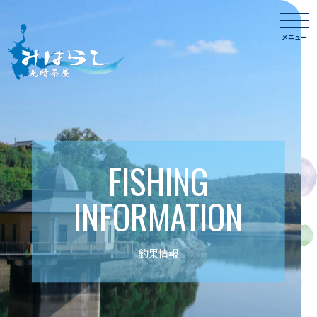
Skip
togg
to
navi
メニュー
content
FISHING
INFORMATION
釣果情報