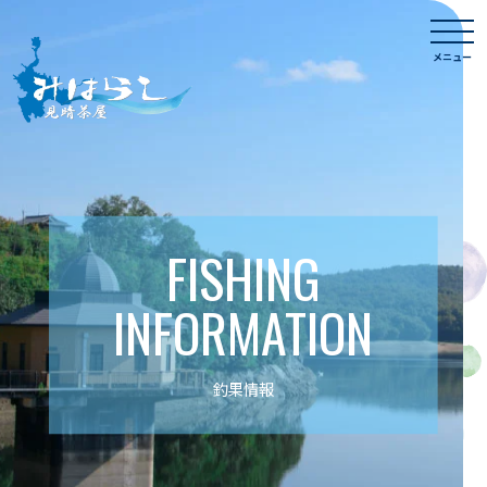
Skip
togg
to
navi
メニュー
content
FISHING
INFORMATION
釣果情報