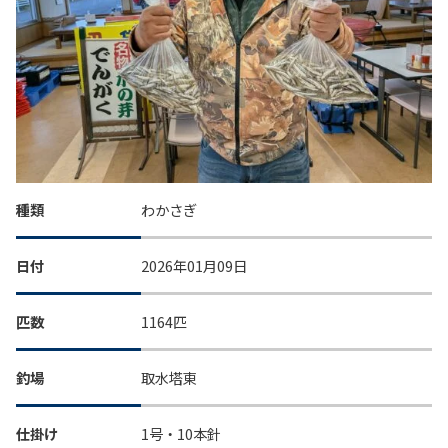
種類
わかさぎ
日付
2026年01月09日
匹数
1164匹
釣場
取水塔東
仕掛け
1号・10本針