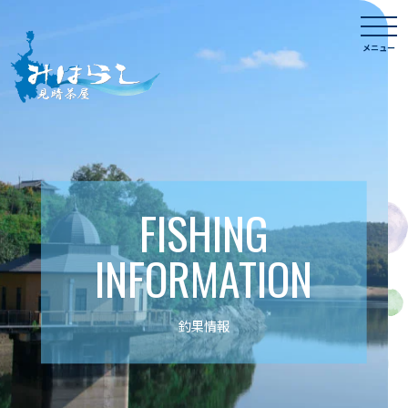
Skip
togg
to
navi
メニュー
content
FISHING
INFORMATION
釣果情報