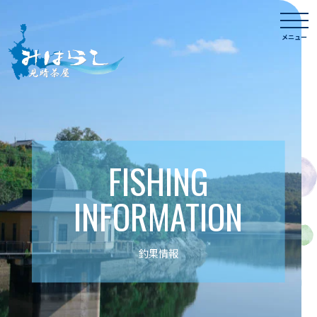
Skip
togg
to
navi
メニュー
content
FISHING
INFORMATION
釣果情報