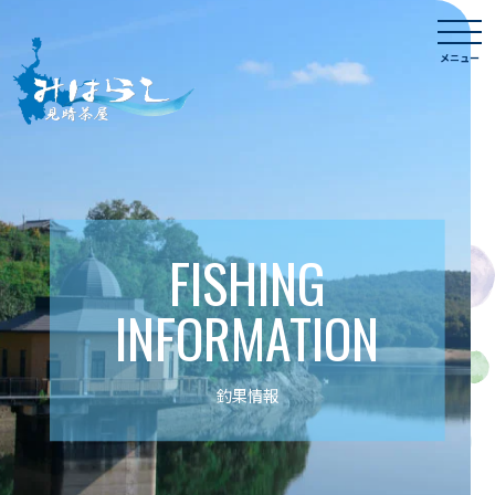
Skip
togg
to
navi
メニュー
content
FISHING
INFORMATION
釣果情報