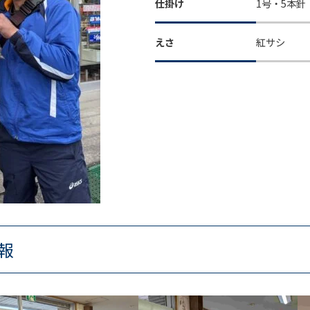
仕掛け
1号・5本針
えさ
紅サシ
報