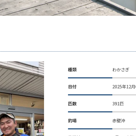
種類
わかさぎ
日付
2025年12月
匹数
391匹
釣場
赤壁沖