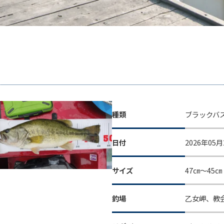
種類
ブラックバ
日付
2026年05月
サイズ
47㎝～45
釣場
乙女岬、教