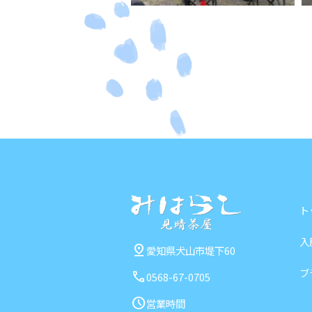
ト
入
pin_drop
愛知県犬山市堤下60
ブ
call
0568-67-0705
schedule
営業時間