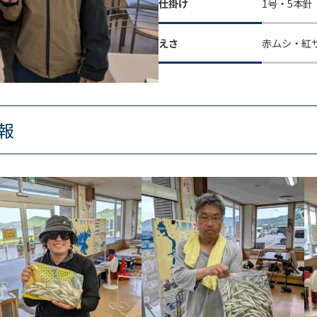
仕掛け
1号・5本針
えさ
赤ムシ・紅
報