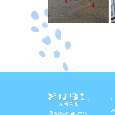
ト
入
pin_drop
愛知県犬山市堤下60