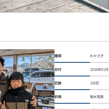
種類
わかさぎ
日付
2026年01月
匹数
235匹
釣場
取水塔東