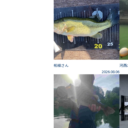
柘植さん
河西
2026.08.06