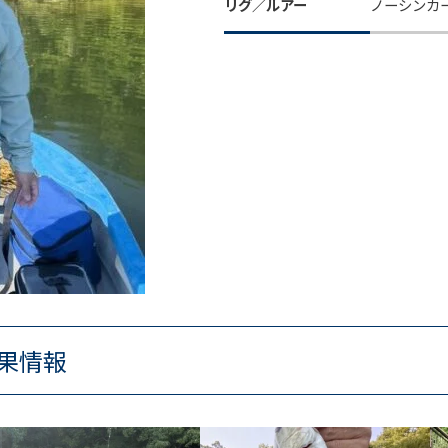
リグ／ルアー
ノーシンカ
果情報