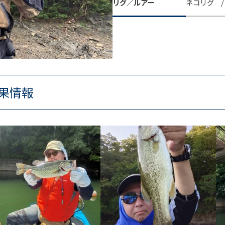
リグ／ルアー
ネコリグ 
果情報