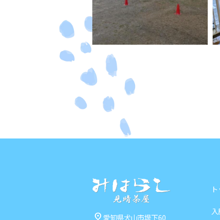
ト
入
pin_drop
愛知県犬山市堤下60