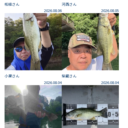
柘植さん
河西さん
2026.08.06
2026.08.05
小栗さん
柴藏さん
2026.08.04
2026.08.04