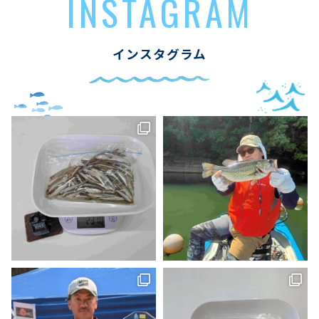
INSTAGRAM
インスタグラム