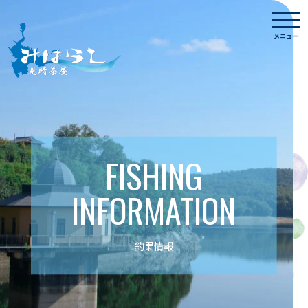
Skip
togg
to
navi
メニュー
content
FISHING
INFORMATION
釣果情報