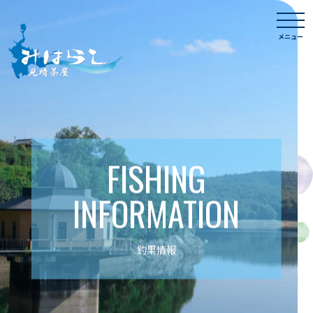
Skip
togg
to
navi
メニュー
content
FISHING
INFORMATION
釣果情報