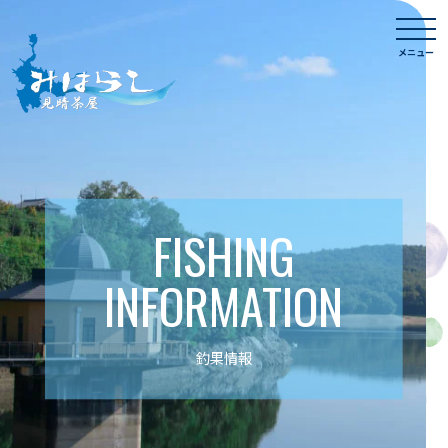
Skip
togg
to
navi
メニュー
content
FISHING
INFORMATION
釣果情報