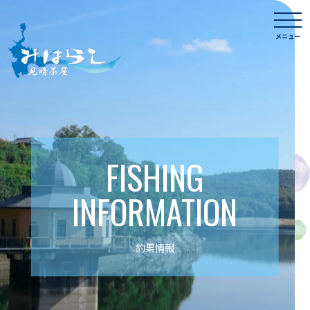
Skip
togg
to
navi
メニュー
content
FISHING
INFORMATION
釣果情報