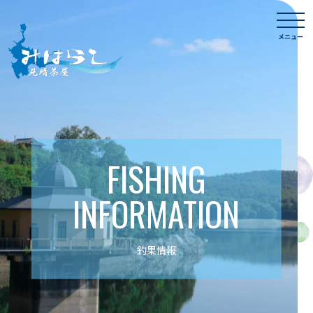
Skip
togg
to
navi
メニュー
content
FISHING
INFORMATION
釣果情報