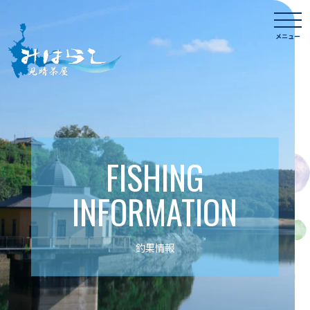
Skip
togg
to
navi
メニュー
content
FISHING
INFORMATION
釣果情報