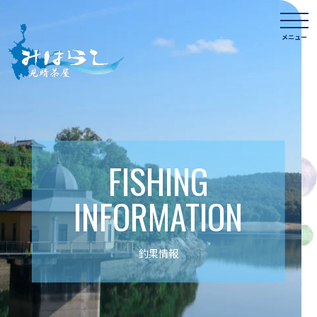
Skip
togg
to
navi
メニュー
content
FISHING
INFORMATION
釣果情報