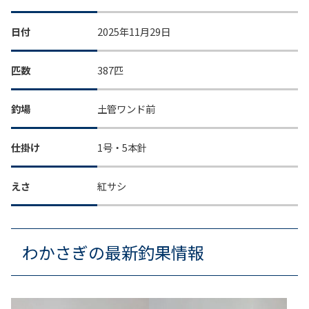
日付
2025年11月29日
匹数
387匹
釣場
土管ワンド前
仕掛け
1号・5本針
えさ
紅サシ
わかさぎの最新釣果情報