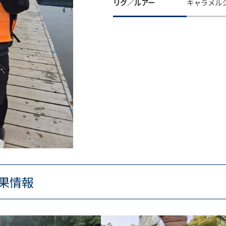
リグ／ルアー
キャラメルシ
果情報