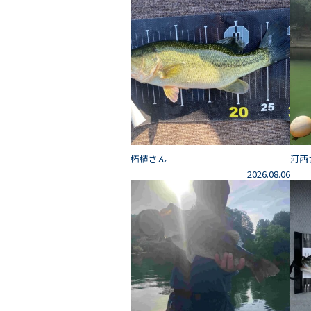
柘植さん
河西
2026.08.06